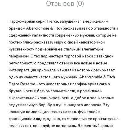
Отзывов (0)
Парфюмерная серия Fierce, запущенная американским
брендом Abercrombie & Fitch рассказывает об отважности и
сдержанной галантности современных мужчин, которые не
постеснялись рассказать миру о своей неповторимой
чувственности подчеркнув ее стильным элегантным
парфюмом. С тех пор мастера торговой марки с завидной
регулярностью представляют миру все новые и новые
интерпретации оригинала, каждая из которых раскрывает
одно из качеств настоящего мужчины. Abercrombie & Fitch
Fierce Reserve - это неповторимая парфюмерная сага о
брутальности и бескомпромиссности, о романтике и
выразительной хладнокровности, о добре и зле, которые
ведут извечную борьбу в душе каждого человека. Эту
кожаную композицию нельзя назвать фужерной в
традиционном виде, однако, со свежестью ее пронзительно-
зеленых нот, пожалуй, не поспоришь. Эффектный аромат