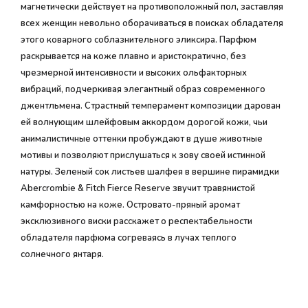
магнетически действует на противоположный пол, заставляя
всех женщин невольно оборачиваться в поисках обладателя
этого коварного соблазнительного эликсира. Парфюм
раскрывается на коже плавно и аристократично, без
чрезмерной интенсивности и высоких ольфакторных
вибраций, подчеркивая элегантный образ современного
джентльмена. Страстный темперамент композиции дарован
ей волнующим шлейфовым аккордом дорогой кожи, чьи
анималистичные оттенки пробуждают в душе животные
мотивы и позволяют прислушаться к зову своей истинной
натуры. Зеленый сок листьев шалфея в вершине пирамидки
Abercrombie & Fitch Fierce Reserve звучит травянистой
камфорностью на коже. Островато-пряный аромат
эксклюзивного виски расскажет о респектабельности
обладателя парфюма согреваясь в лучах теплого
солнечного янтаря.