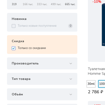
-10%
319
166 тыс.
333 тыс.
499 тыс.
665 тыс.
Новинка
Только новые поступления
0
Скидка
Только со cкидками
Производитель
Туалетная 
Homme Spo
Тип товара
30ml
100
2 786 ₽
Объём