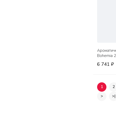
Ароматиче
Bohemia 
6 741 ₽
1
2
>
>|