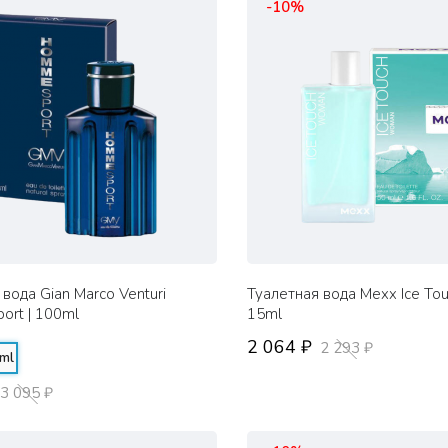
-10%
вода Gian Marco Venturi
Туалетная вода Mexx Ice To
rt | 100ml
15ml
2 064 ₽
2 293 ₽
ml
3 095 ₽