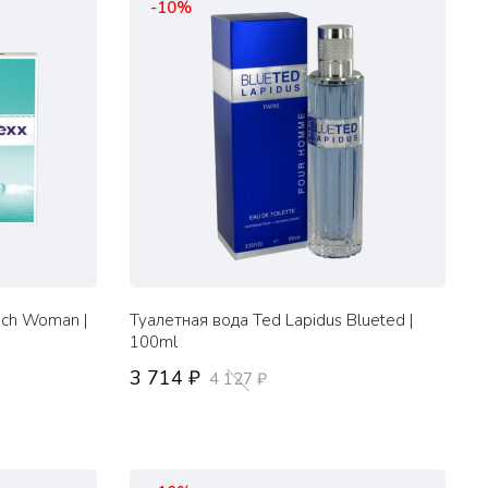
-10%
uch Woman |
Туалетная вода Ted Lapidus Blueted |
100ml
3 714 ₽
4 127 ₽