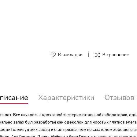
В закладки
В сравнение
писание
Характеристики
Отзывов 
а лет. Все началось с крохотной экспериментальной лаборатории, одн
начально запах был разработан как одеколон для носовых платков эле
среди Голливудских звезд и стал признанным показателем хорошего вку