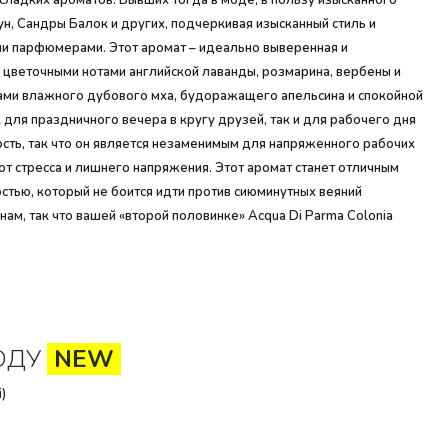
 сладких ароматов. Бывших тогда в моде, в пользу изысканного
ун, Сандры Балок и других, подчеркивая изысканный стиль и
ими парфюмерами. Этот аромат – идеально выверенная и
 цветочными нотами английской лаванды, розмарина, вербены и
тками влажного дубового мха, будоражащего апельсина и спокойной
 для праздничного вечера в кругу друзей, так и для рабочего дня
сть, так что он является незаменимым для напряженного рабочих
от стресса и лишнего напряжения. Этот аромат станет отличным
стью, который не боится идти против сиюминутных веяний
м, так что вашей «второй половинке» Acqua Di Parma Colonia
ОДУ
NEW
)