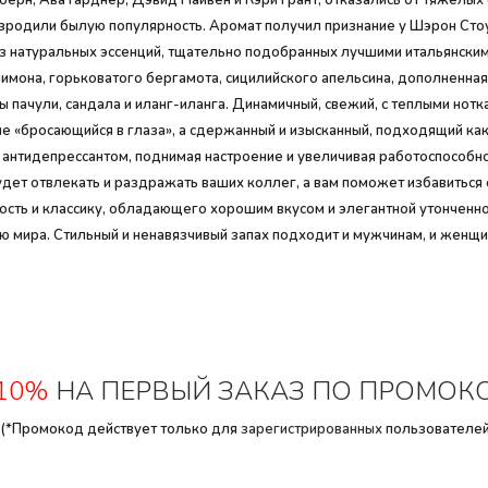
берн, Ава Гарднер, Дэвид Найвен и Кэри Грант, отказались от тяжелых
возродили былую популярность. Аромат получил признание у Шэрон Сто
о из натуральных эссенций, тщательно подобранных лучшими итальянск
мона, горьковатого бергамота, сицилийского апельсина, дополненная
 пачули, сандала и иланг-иланга. Динамичный, свежий, с теплыми но
не «бросающийся в глаза», а сдержанный и изысканный, подходящий как
 антидепрессантом, поднимая настроение и увеличивая работоспособно
дет отвлекать и раздражать ваших коллег, а вам поможет избавиться 
ость и классику, обладающего хорошим вкусом и элегантной утонченно
мира. Стильный и ненавязчивый запах подходит и мужчинам, и женщина
10%
НА ПЕРВЫЙ ЗАКАЗ ПО ПРОМОК
(*Промокод действует только для
зарегистрированных
пользователей