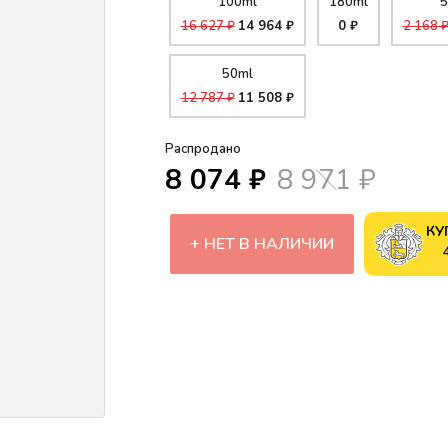
100ml
180ml
5
16 627 ₽
14 964 ₽
0 ₽
2 168 
50ml
12 787 ₽
11 508 ₽
Распродано
8 074 ₽
8 971 ₽
КУ
НЕТ В НАЛИЧИИ