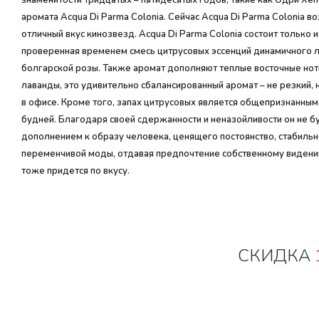
знаменитости тридцатых – пятидесятых годов, такие как Одри Хеп
аромата Acqua Di Parma Colonia. Сейчас Acqua Di Parma Colonia 
отличный вкус кинозвезд. Acqua Di Parma Colonia состоит тольк
проверенная временем смесь цитрусовых эссенций динамичного ли
болгарской розы. Также аромат дополняют теплые восточные ноты
лаванды, это удивительно сбалансированный аромат – не резкий, 
в офисе. Кроме того, запах цитрусовых является общепризнанным
будней. Благодаря своей сдержанности и неназойливости он не бу
дополнением к образу человека, ценящего постоянство, стабильн
переменчивой моды, отдавая предпочтение собственному видению 
тоже придется по вкусу.
СКИДКА