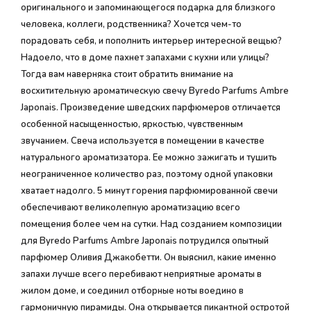
оригинального и запоминающегося подарка для близкого
человека, коллеги, родственника? Хочется чем-то
порадовать себя, и пополнить интерьер интересной вещью?
Надоело, что в доме пахнет запахами с кухни или улицы?
Тогда вам наверняка стоит обратить внимание на
восхитительную ароматическую свечу Byredo Parfums Ambre
Japonais. Произведение шведских парфюмеров отличается
особенной насыщенностью, яркостью, чувственным
звучанием. Свеча используется в помещении в качестве
натурального ароматизатора. Ее можно зажигать и тушить
неограниченное количество раз, поэтому одной упаковки
хватает надолго. 5 минут горения парфюмированной свечи
обеспечивают великолепную ароматизацию всего
помещения более чем на сутки. Над созданием композиции
для Byredo Parfums Ambre Japonais потрудился опытный
парфюмер Оливия Джакобетти. Он выяснил, какие именно
запахи лучше всего перебивают неприятные ароматы в
жилом доме, и соединил отборные ноты воедино в
гармоничную пирамиды. Она открывается пикантной остротой