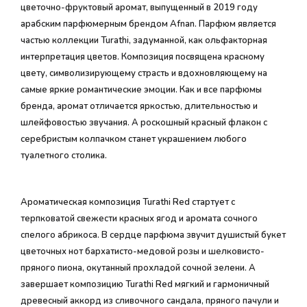
цветочно-фруктовый аромат, выпущенный в 2019 году
арабским парфюмерным брендом Afnan. Парфюм является
частью коллекции Turathi, задуманной, как ольфакторная
интерпретация цветов. Композиция посвящена красному
цвету, символизирующему страсть и вдохновляющему на
самые яркие романтические эмоции. Как и все парфюмы
бренда, аромат отличается яркостью, длительностью и
шлейфовостью звучания. А роскошный красный флакон с
серебристым колпачком станет украшением любого
туалетного столика.
Ароматическая композиция Turathi Red стартует с
терпковатой свежести красных ягод и аромата сочного
спелого абрикоса. В сердце парфюма звучит душистый букет
цветочных нот бархатисто-медовой розы и шелковисто-
пряного пиона, окутанный прохладой сочной зелени. А
завершает композицию Turathi Red мягкий и гармоничный
древесный аккорд из сливочного сандала, пряного пачули и