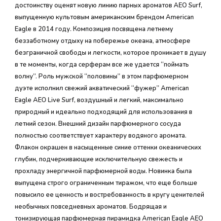
достоинству оценят новую линию парных ароматов AEO Surf,
выпущенную культовым американским брендом American
Eagle в 2014 году. Композиция посвящена летнему
беззаботному отдыху на побережье океана, атмосфере
безграничной свободы и легкости, которое проникает в душу
в те моменты, когда серферам все же удается “поймать
волну”. Роль мужской “половины” в этом парфюмерном
дуэте исполнил свежий акватический “фужер” American
Eagle AEO Live Surf, воздушный и легкий, максимально
природный и идеально подходящий для использования в
летний сезон. Внешний дизайн парфюмерного сосуда
полностью соответствует характеру водяного аромата.
Флакон окрашен в насыщенные синие оттенки океанических
глубин, подчеркивающие исключительную свежесть и
прохладу энергичной парфюмерной воды. Новинка была
выпущена строго ограниченным тиражом, что еще больше
повысило ее ценность и востребованность в кругу ценителей
необычных повседневных ароматов. Бодрящая и
тонизирующая парфюмерная пирамидка American Eagle AEO