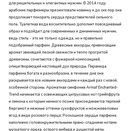
для решительных и элегантных мужчин. В 2014 году
арабские парфюмеры презентовали новинку и до сих пор она
продолжает покорять сердца представителей сильного
пола. Туалетная вода восхитительно дополнит повседневный
образ и подойдет для современных и динамичных мужчин,
ведь стиль - это не только одежда, но и правильно
подобранный парфюм. Древесные аккорды, привносящие
аромат звенящей лесной свежести и тепло прогретой
древесины, сочетаются с фужерной композицией,
олицетворяющей настоящий дух природы. Пирамида
парфюма богата и разнообразна, в течение дня она
раскрывается все новыми аккордами и каждый раз с новой,
особенной стороны. Ароматная симфония Armaf Enchanted-
Trend начинается с освежающих цитрусовых нот грейпфрута
и лимона к которым немного позже присоединяется терпкий
бергамот и нежные оттенки сухофруктов и можжевеловых
ягод в виде розового перца. Роскошное сердце парфюма
наполнено головокружительными пряно-сладкими нотами
мускатного ореха, острого имбиря и душистой мяты.