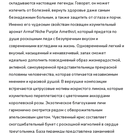
складываются настоящие легенды. Говорят, он может
излечить от болезней, вернуть здоровье даже самым
безнадежным больным, а также защитить от сглаза и порчи.
Именно его чудесным свойствам посвящен изумительный
аромат Armaf Niche Purple Amethist, который придется по
душе роскошным леди с безупречным вкусом и
современными взглядами на жизнь. Одновременный легкий и
вкусный, насыщенный и ненавязчивый, запах сможет
идеально дополнить повседневный образ жизнерадостной,
активной, самоуверенной представительницы прекрасной
половины человечества, которая отличается независимым
мнением и красивой душой. В верхушке композиции
встречаются цитрусовые мотивы искристого лимона, которые
изумительно переплетаются с цветочными аккордами
королевской розы. Экзотическое благоухание личи
гармонично смотрится рядом с обворожительным
апельсиновым цветом. Чувственный ирис составляет
сногсшибательный букет с роскошной магнолией в сердце
треугольника. База пирамиды представлена заманчивой