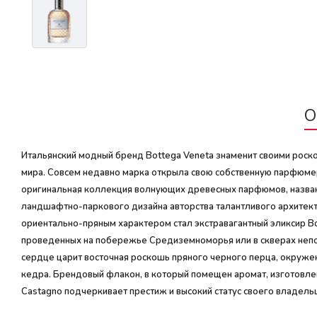
О
Итальянский модный бренд Bottega Veneta знаменит своими роск
мира. Совсем недавно марка открыла свою собственную парфюмерн
оригинальная коллекция волнующих древесных парфюмов, названн
ландшафтно-паркового дизайна авторства талантливого архитек
ориентально-пряным характером стал экстравагантный эликсир Bot
проведенных на побережье Средиземноморья или в скверах непод
сердце царит восточная роскошь пряного черного перца, окруж
кедра. Брендовый флакон, в который помещен аромат, изготовлен
Castagno подчеркивает престиж и высокий статус своего владельц