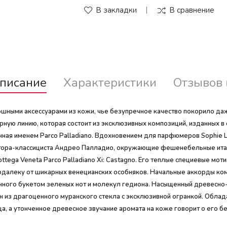
В закладки
В сравнение
писание
Характеристики
Отзывов 
ошными аксессуарами из кожи, чье безупречное качество покорило да
ую линию, которая состоит из эксклюзивных композиций, изданных в 
ая именем Parco Palladiano. Вдохновением для парфюмеров Sophie L
тора-классициста Андрео Палладио, окружающие фешенебельные италь
tega Veneta Parco Palladiano Xi: Castagno. Его теплые специевые мо
алеку от шикарных венецианских особняков. Начальные аккорды комп
енного букетом зеленых нот и молекул гедиона. Насыщенный древесно
 из драгоценного муранского стекла с эксклюзивной огранкой. Облада
а, а утонченное древесное звучание аромата на коже говорит о его бе