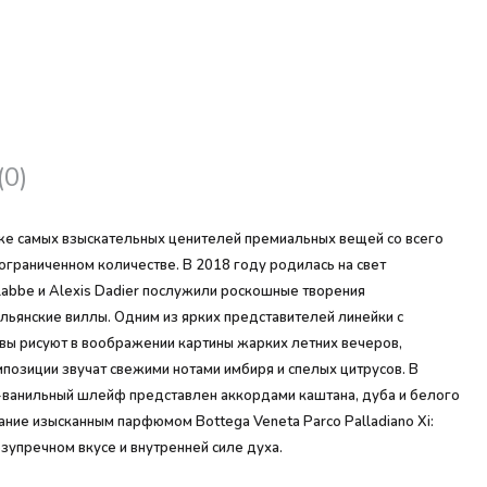
(0)
же самых взыскательных ценителей премиальных вещей со всего
ограниченном количестве. В 2018 году родилась на свет
abbe и Alexis Dadier послужили роскошные творения
янские виллы. Одним из ярких представителей линейки с
тивы рисуют в воображении картины жарких летних вечеров,
озиции звучат свежими нотами имбиря и спелых цитрусов. В
-ванильный шлейф представлен аккордами каштана, дуба и белого
ние изысканным парфюмом Bottega Veneta Parco Palladiano Xi:
зупречном вкусе и внутренней силе духа.