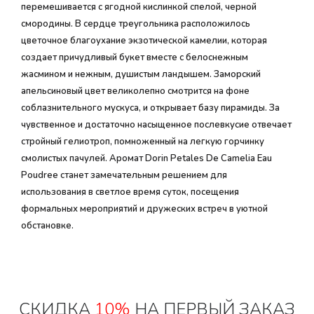
перемешивается с ягодной кислинкой спелой, черной
смородины. В сердце треугольника расположилось
цветочное благоухание экзотической камелии, которая
создает причудливый букет вместе с белоснежным
жасмином и нежным, душистым ландышем. Заморский
апельсиновый цвет великолепно смотрится на фоне
соблазнительного мускуса, и открывает базу пирамиды. За
чувственное и достаточно насыщенное послевкусие отвечает
стройный гелиотроп, помноженный на легкую горчинку
смолистых пачулей. Аромат Dorin Petales De Camelia Eau
Poudree станет замечательным решением для
использования в светлое время суток, посещения
формальных мероприятий и дружеских встреч в уютной
обстановке.
СКИДКА
10%
НА ПЕРВЫЙ ЗАКАЗ