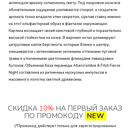
антиподом яркому солнечному свету. Под покровом ночи все
обонятельные ощущения усиливаются стократ, и создатели
аромата точно владели этим секретом, сделав ставку именно
на этот ольфакторный образ в фантазии окружающих.
Картина восхищает своей неистовой глубиной и поразительно
высокой стойкостью на коже. В верхних нотах доминируют
цитрусовые капли бергамота, которые ближе к центру,
смешиваются с интенсивными зелеными оттенками луговой
травы и утонченными цветочными флюидами лавандовых
бутонов. Объемная база пирамиды Abercrombie & Fitch Fierce
Night составлена из ритмичных мускусных импульсов и
массивного полотна светлой древесины.
СКИДКА
10%
НА ПЕРВЫЙ ЗАКАЗ
ПО ПРОМОКОДУ
NEW
(*Промокод действует только для
зарегистрированных