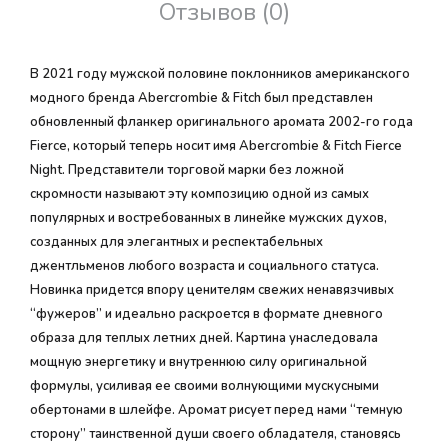
Отзывов (0)
В 2021 году мужской половине поклонников американского
модного бренда Abercrombie & Fitch был представлен
обновленный фланкер оригинального аромата 2002-го года
Fierce, который теперь носит имя Abercrombie & Fitch Fierce
Night. Представители торговой марки без ложной
скромности называют эту композицию одной из самых
популярных и востребованных в линейке мужских духов,
созданных для элегантных и респектабельных
джентльменов любого возраста и социального статуса.
Новинка придется впору ценителям свежих ненавязчивых
“фужеров” и идеально раскроется в формате дневного
образа для теплых летних дней. Картина унаследовала
мощную энергетику и внутреннюю силу оригинальной
формулы, усиливая ее своими волнующими мускусными
обертонами в шлейфе. Аромат рисует перед нами “темную
сторону” таинственной души своего обладателя, становясь