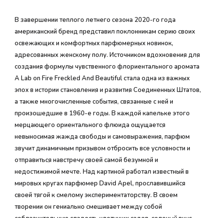
В завершении теплого летнего сезона 2020-го года
американский бренд представил поклонникам серию своих
освежающих и комфортных парфюмерных новинок,
адресованных женскому полу. Источником вдохновения для
создания формулы чувственного флориентального аромата
A Lab on Fire Freckled And Beautiful стала одна из важных
эпох в истории становления и развития Соединенных Штатов,
а также многочисленные события, связанные с ней и
произошедшие в 1960-е годы. В каждой капельке этого
мерцающего ориентального флюида ощущается
невыносимая жажда свободы и самовыражения, парфюм
звучит динамичным призывом отбросить все условности и
отправиться навстречу своей самой безумной и
недостижимой мечте. Над картиной работал известный в
мировых кругах парфюмер David Apel, прославившийся
своей тягой к смелому экспериментаторству. В своем
творении он гениально смешивает между собой