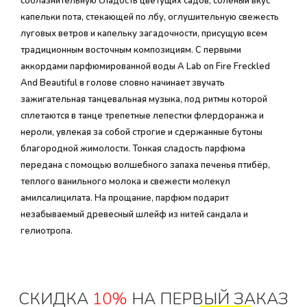
соблазнительную сладость цветущих садов, соленый вкус
капельки пота, стекающей по лбу, оглушительную свежесть
луговых ветров и капельку загадочности, присущую всем
традиционным восточным композициям. С первыми
аккордами парфюмированной воды A Lab on Fire Freckled
And Beautiful в голове словно начинает звучать
зажигательная танцевальная музыка, под ритмы которой
сплетаются в танце трепетные лепестки флердоранжа и
нероли, увлекая за собой строгие и сдержанные бутоны
благородной жимолости. Тонкая сладость парфюма
передана с помощью волшебного запаха печенья птибёр,
теплого ванильного молока и свежести молекул
амилсалицилата. На прощание, парфюм подарит
незабываемый древесный шлейф из нитей сандала и
гелиотропа.
СКИДКА
10%
НА ПЕРВЫЙ ЗАКАЗ