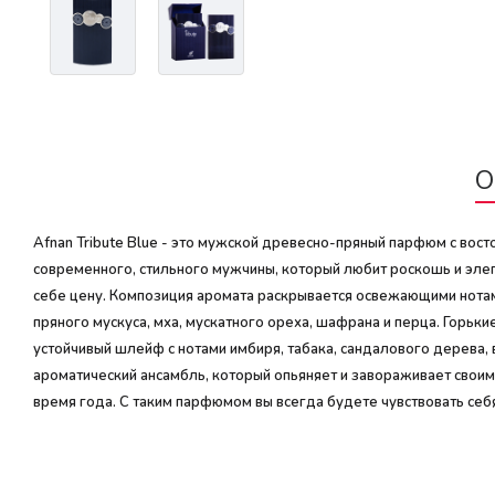
О
Afnan Tribute Blue - это мужской древесно-пряный парфюм с во
современного, стильного мужчины, который любит роскошь и элега
себе цену. Композиция аромата раскрывается освежающими нотам
пряного мускуса, мха, мускатного ореха, шафрана и перца. Горьк
устойчивый шлейф с нотами имбиря, табака, сандалового дерева
ароматический ансамбль, который опьяняет и завораживает своим
время года. С таким парфюмом вы всегда будете чувствовать себ