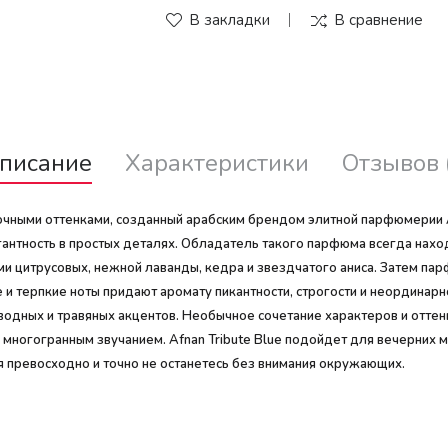
В закладки
В сравнение
писание
Характеристики
Отзывов 
сточными оттенками, созданный арабским брендом элитной парфюмерии 
нтность в простых деталях. Обладатель такого парфюма всегда находит
и цитрусовых, нежной лаванды, кедра и звездчатого аниса. Затем па
ие и терпкие ноты придают аромату пикантности, строгости и неордин
, водных и травяных акцентов. Необычное сочетание характеров и отт
 многогранным звучанием. Afnan Tribute Blue подойдет для вечерних 
я превосходно и точно не останетесь без внимания окружающих.