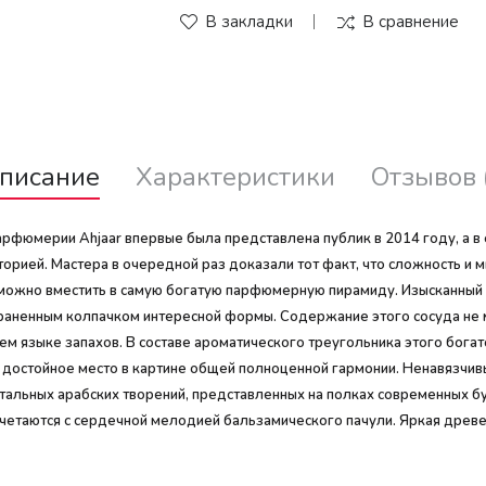
В закладки
В сравнение
писание
Характеристики
Отзывов 
фюмерии Ahjaar впервые была представлена публик в 2014 году, а в
орией. Мастера в очередной раз доказали тот факт, что сложность и
можно вместить в самую богатую парфюмерную пирамиду. Изысканный 
аненным колпачком интересной формы. Содержание этого сосуда не м
ем языке запахов. В составе ароматического треугольника этого богато
яв достойное место в картине общей полноценной гармонии. Ненавязчи
остальных арабских творений, представленных на полках современных 
етаются с сердечной мелодией бальзамического пачули. Яркая древесн