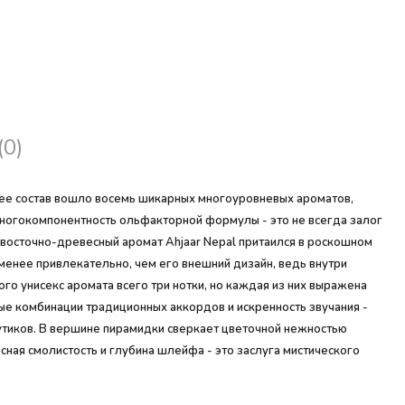
(0)
 ее состав вошло восемь шикарных многоуровневых ароматов,
 многокомпонентность ольфакторной формулы - это не всегда залог
восточно-древесный аромат Ahjaar Nepal притаился в роскошном
енее привлекательно, чем его внешний дизайн, ведь внутри
го унисекс аромата всего три нотки, но каждая из них выражена
вые комбинации традиционных аккордов и искренность звучания -
бутиков. В вершине пирамидки сверкает цветочной нежностью
ая смолистость и глубина шлейфа - это заслуга мистического