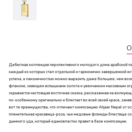
О
Дебютная коллекция перспективного молодого дома арабской пар
каждый из которых стал отдельной и гармонично завершенной ист
успеха, а лаконичностью можно выразить даже большее, чем воз
флаконе, сияющем вспышками золота и увенчанном массивным огр
скрывается настоящая восточная сказка, рассказанная на волнующ
по-особенному оригинально и блистает во всей своей красе, зан
вот те преимущества, что отличают композицию Ahjaar Nepal от 
пленительная красавица-роза, чьи медовые флюиды блестяще соч
дымного уда, который единовластно правит в базе композиции.