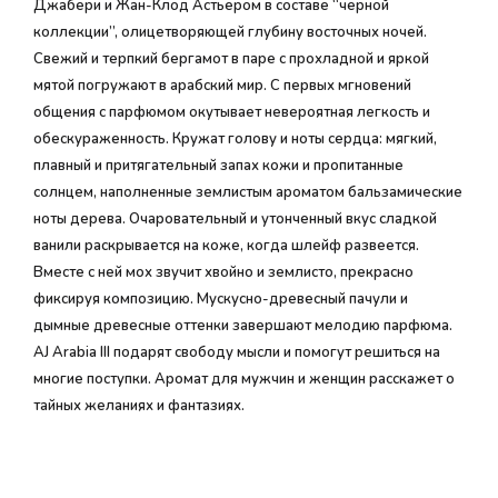
Джабери и Жан-Клод Астьером в составе “черной
коллекции”, олицетворяющей глубину восточных ночей.
Свежий и терпкий бергамот в паре с прохладной и яркой
мятой погружают в арабский мир. С первых мгновений
общения с парфюмом окутывает невероятная легкость и
обескураженность. Кружат голову и ноты сердца: мягкий,
плавный и притягательный запах кожи и пропитанные
солнцем, наполненные землистым ароматом бальзамические
ноты дерева. Очаровательный и утонченный вкус сладкой
ванили раскрывается на коже, когда шлейф развеется.
Вместе с ней мох звучит хвойно и землисто, прекрасно
фиксируя композицию. Мускусно-древесный пачули и
дымные древесные оттенки завершают мелодию парфюма.
AJ Arabia III подарят свободу мысли и помогут решиться на
многие поступки. Аромат для мужчин и женщин расскажет о
тайных желаниях и фантазиях.