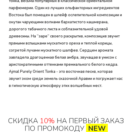
тонка, весьма популярных в классической ориентальной
парфюмерии. Один из лучших ольфакторных ингредиентов
Востока был помещен в шлейф ослепительной композиции и
окутан чарующими волнами бархатистого кашмерана,
дорогого табачного листа и соблазнительной удовой
древесины. На “заре” своего раскрытия, композиция звучит
пряными вспышками мускатного ореха и теплой корицы,
согретой лучами мускатного шалфея. Сердцем аромата
завладела драгоценная белая амбра, звучащая в унисон с
аристократичными оттенками премиального белого кедра.
Ajmal Purely Orient Tonka - это восточная песня, которая
звучит эхом среди земель сказочной Аравии и погружает нас
в гипнотическую атмосферу этих волшебных мест.
СКИДКА
10%
НА ПЕРВЫЙ ЗАКАЗ
ПО ПРОМОКОДУ
NEW