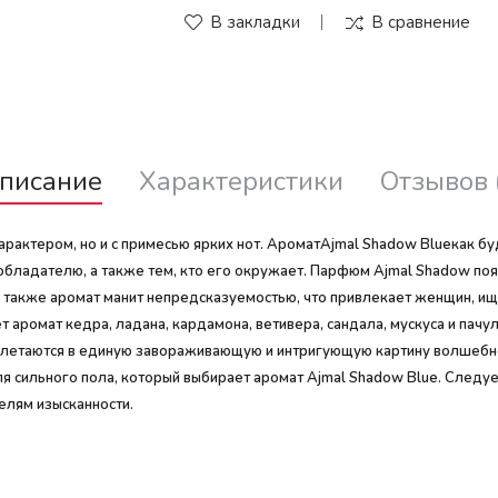
В закладки
В сравнение
писание
Характеристики
Отзывов 
характером, но и с примесью ярких нот. АроматAjmal Shadow Blueкак б
ладателю, а также тем, кто его окружает. Парфюм Ajmal Shadow появи
ок, также аромат манит непредсказуемостью, что привлекает женщин, и
т аромат кедра, ладана, кардамона, ветивера, сандала, мускуса и пач
сплетаются в единую завораживающую и интригующую картину волшебно
ля сильного пола, который выбирает аромат Ajmal Shadow Blue. Следу
елям изысканности.