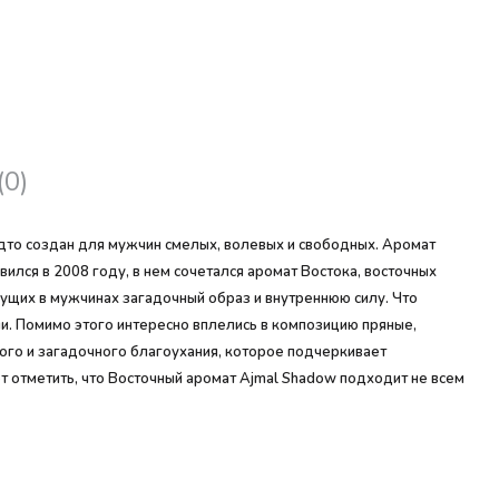
(0)
удто создан для мужчин смелых, волевых и свободных. Аромат
лся в 2008 году, в нем сочетался аромат Востока, восточных
щущих в мужчинах загадочный образ и внутреннюю силу. Что
ули. Помимо этого интересно вплелись в композицию пряные,
го и загадочного благоухания, которое подчеркивает
ет отметить, что Восточный аромат Ajmal Shadow подходит не всем