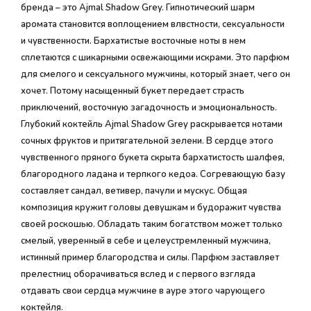
бренда – это Ajmal Shadow Grey. Гипнотический шарм
аромата становится воплощением влвстности, сексуальности
и чувственности. Бархатистые восточные ноты в нем
сплетаются с шикарными освежающими искрами. Это парфюм
для смелого и сексуального мужчины, который знает, чего он
хочет. Потому насыщенный букет передает страсть
приключений, восточную загадочность и эмоциональность.
Глубокий коктейль Ajmal Shadow Grey раскрывается нотами
сочных фруктов и притягательной зелени. В сердце этого
чувственного пряного букета скрыта бархатистость шалфея,
благородного ладана и терпкого кедоа. Согревающую базу
составляет сандал, ветивер, пачули и мускус. Общая
композиция кружит головы девушкам и будоражит чувства
своей роскошью. Обладать таким богатством может только
смелый, уверенный в себе и целеустремленный мужчина,
истинный пример благородства и силы. Парфюм заставляет
прелестниц оборачиваться вслед и с первого взгляда
отдавать свои сердца мужчине в ауре этого чарующего
коктейля.