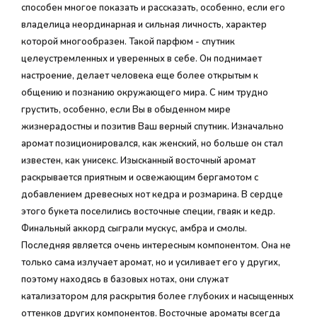
способен многое показать и рассказать, особенно, если его
владелица неординарная и сильная личность, характер
которой многообразен. Такой парфюм - спутник
целеустремленных и уверенных в себе. Он поднимает
настроение, делает человека еще более открытым к
общению и познанию окружающего мира. С ним трудно
грустить, особенно, если Вы в обыденном мире
жизнерадостны и позитив Ваш верный спутник. Изначально
аромат позиционировался, как женский, но больше он стал
известен, как унисекс. Изысканный восточный аромат
раскрывается приятным и освежающим бергамотом с
добавлением древесных нот кедра и розмарина. В сердце
этого букета поселились восточные специи, гваяк и кедр.
Финальный аккорд сыграли мускус, амбра и смолы.
Последняя является очень интересным компонентом. Она не
только сама излучает аромат, но и усиливает его у других,
поэтому находясь в базовых нотах, они служат
катализатором для раскрытия более глубоких и насыщенных
оттенков других компонентов. Восточные ароматы всегда