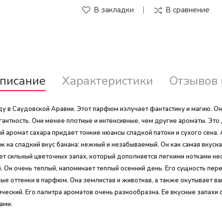
В закладки
В сравнение
писание
Характеристики
Отзывов 
ду в Саудовской Аравии. Этот парфюм излучает фантастику и магию. О
гантность. Они менее плотные и интенсивные, чем другие ароматы. Это
аромат сахара придает тонкие нюансы сладкой патоки и сухого сена. 
ж на сладкий вкус банана: нежный и незабываемый. Он как самая вкусн
т сильный цветочных запах, который дополняется легкими нотками нес
Он очень теплый, напоминает теплый осенний день. Его сущность пер
е оттенки в парфюм. Она землистая и животная, а также окутывает ва
ический. Его палитра ароматов очень разнообразна. Ее вкусные запах
ами.