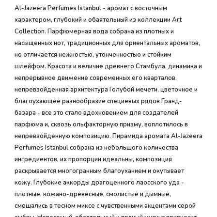
Al-Jazeera Perfumes Istanbul - аромат с восточным
характером, глубокий и обаятельный из коллекции Art
Collection. Парфюмерная вода собрана из плотных и
насыщенных нот, традиционных для ориентальных ароматов,
но отличается нежностью, утонченностью и стойким
шлейфом. Красота и величие древнего Стамбула, динамика и
непрерывное движение современных его кварталов,
непревзойденная архитектура Голубой мечети, цветочное и
благоухающее разнообразие специевых рядов Гранд-
базара - все это стало вдохновением для создателей
парфюма и, сквозь ольфакторную призму, воплотилось в
непревзойденную композицию. Пирамида аромата Al-Jazeera
Perfumes Istanbul собрана из небольшого количества
ингредиентов, их пропорции идеальны, композиция
раскрывается многогранным благоуханием и окутывает
кожу. Глубокие аккорды драгоценного лаосского уда -
плотные, кожано-древесные, смолистые и дымные,
смешались в тесном миксе с чувственными акцентами серой