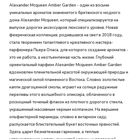
Alexander Mcqueen Amber Garden - один из восьми
уникальных ароматов знаменитого британского модного
дома Alexander Mcqueen, который специализируется на
выпуске дорогих аксессуаров люксового уровня. Новая
феерическая коллекция, родившаяся на свет в 2018 году,
стала творением талантливого креативного мастера-
парфюмера Пьера Оласа, для которого создание ароматов -
это не работа, а неотъемлемая часть жизни. Глубокий
ориентальный парфюм Alexander Mcqueen Amber Garden
вдохновлен пленительной красотой окружающей природы и
магической силой пламенного Востока. Словно золотистые
капли драгоценной смолы, играют на солнце радужные
переливы этого волшебного эликсира, облаченного в
роскошный точеный флакон из плотного дорогого стекла,
украшенный массивным черным колпачком. На вершине
ольфакторной пирамиды, словно в янтарном саду,
распускается блистательный букет восточных пряностей.
Здесь царит безмятежная гармония, а теплые