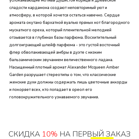
успокаивающие мотивы душистой корицы и древесной
сладости кардамона создают неповторимый уют и
атмосферу, в которой хочется остаться навечно. Сердце
аромата окутано бархатной вуалью пряных нот благородного
мускатного ореха, который пленительной мелодией
отзывается в глубинах базы парфюма. Восхитительный
долгоиграющий шлейф парфюма - это густой восточный
флер обволакивающей амбры в дуэте с низким
бальзамическим звучанием величественного ладана.
Насыщенный плотный аромат Alexander Mcqueen Amber
Garden разрушает стереотипы о том, что классические
женские духи должны содержать лишь цветочные аккорды
и покоряет всех, кто попадает в ореол его
головокружительного узнаваемого звучания.
СКИДКА
10%
НА ПЕРВЫЙ ЗАКАЗ