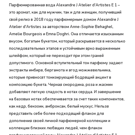
Парфюмированная вода Alexandre J Atelier d'Artistes E 1 –
это аромат, как для мужчин, так и для женщин, получивший
свой релиз в 2018 году парфюмерным домом Alexandre J
Atelier d'Artistes за авторством Anne-Sophie Behaghel,
Amelie Bourgeois и Emna Doghri. Она отличается изысканным
вкусом, богатым букетом, который раскрывается в несколько
последовательных этапов и устойчивым ярко выраженным
шлейфом, который не переходит при этом граней
допустимого. Основной вступительный тон парфюму задают
экстракты имбиря, бергамота и ягод можжевельника,
которые привносят тонизирующий бодрящий акцент в
композицию букета. Черная смородина, роза и жасмин
добавляют легкую сладость в нотах сердца. И завершение
на базовых нотах обеспечивается за счет таких компонентов,
как кедр, бензоин, амброксан, белый мускус. Нельзя
представить себе более подходящий флакон для
дополнения своей личной парфюмерной коллекции и
коллекции близких любящих людей, чем флакон