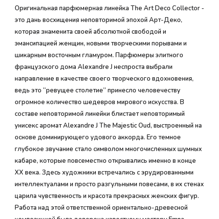
Оригинальная парфюмерная линейка The Art Deco Collector -
это дань восхищения неповторимой эпохой Арт-Деко,
которая знаменита своей абсолютной свободой и
эмансипацией женщин, новыми творческими порывами и
шикарным восточным гламуром. Парфюмеры элитного
французского дома Alexandre J неспроста выбрали
направление в качестве своего творческого вдохновения,
ведь это “ревущее столетие” принесло человечеству
огромное количество шедевров мирового искусства. В
составе неповторимой линейки блистает неповторимый
унисекс аромат Alexandre J The Majestic Oud, выстроенный на
основе доминирующего удового аккорда. Его темное
глубокое звучание стало символом многочисленных шумных
кабаре, которые повсеместно открывались именно в конце
XX века. Здесь художники встречались с эрудированными
интеллектуалами и просто разгульными повесами, в их стенах
царила чувственность и красота прекрасных женских фигур.
Работа над этой ответственной ориентально-древесной