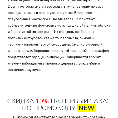
композицией была доверена известному мастеру Emna
Doghri, которая смогла воссоздать ту неповторимую ауру
праздника, шика и французского лоска. В вершине
треугольника Alexandre J The Majestic Oud блистают
соблазнительные фруктовые нотки душистой малины, яблока
и бархатистой мякоти дыни. Их сладость разбавлена
потоками цитрусовой свежести бергамота, лимона и
терпкими каплями черной смородины. Смолисто-горький
аккорд пачули, бережно завернутый в зеленый лист шалфея
представляет сердце композиции. Завершается аромат
низкими вибрациями агарового дерева в лучах амбры и
восточного мускуса.
СКИДКА
10%
НА ПЕРВЫЙ ЗАКАЗ
ПО ПРОМОКОДУ
NEW
(*Промокод действует только для
зарегистрированных