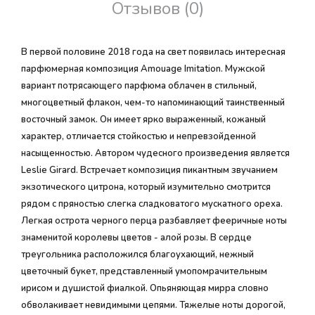
Отзывов (0)
В первой половине 2018 года на свет появилась интересная
парфюмерная композиция Amouage Imitation. Мужской
вариант потрясающего парфюма облачен в стильный,
многоцветный флакон, чем-то напоминающий таинственный
восточный замок. Он имеет ярко выраженный, кожаный
характер, отличается стойкостью и непревзойденной
насыщенностью. Автором чудесного произведения является
Leslie Girard. Встречает композиция пикантным звучанием
экзотического цитрона, который изумительно смотрится
рядом с пряностью слегка сладковатого мускатного ореха.
Легкая острота черного перца разбавляет фееричные ноты
знаменитой королевы цветов - алой розы. В сердце
треугольника расположился благоухающий, нежный
цветочный букет, представленный умопомрачительным
ирисом и душистой фиалкой. Опьяняющая мирра словно
обволакивает невидимыми цепями. Тяжелые ноты дорогой,