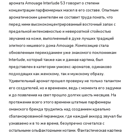
аромата Amouage Interlude 53 говорит о степени
концентрации парфюмерных масел в его составе. Опытным
ароматическим ценителям не составит труда понять, что
перед ними высококонцентрированный восточный запах с
предельной интенсивностью и невероятной стойкостью
звучания на коже, выполненный в духе лучших традиций
элитного нишевого дома Amouage. Композиция стала
обновленным переизданием уже знакомого поклонникам
Interlude, который также как и данная картина, был
представлен в категории унисекс-ароматов, одинаково
подходящих как женскому, так и мужскому образу.
Удивительный аромат прошел проверку не только талантом
его создателей, но и временем, ведь с момента его задумки
и до появления на свет прошло долгих шесть месяцев. На
протяжении всего этого времени штатные парфюмеры
оманского бренда трудились над созданием идеально
сбалансированной пирамидки, где каждый аккорд звучал бы
узнаваемо и в то же время, безупречно сочетался с
остальными ольфакторными нотами. Фантастическая картина