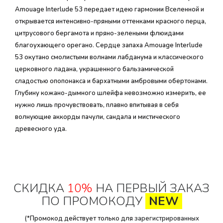
Amouage Interlude 53 передает идею гармонии Вселенной и
открывается интенсивно-пряными оттенками красного перца,
цитрусового бергамота и пряно-зелеными флюидами
благоухающего орегано. Сердце запаха Amouage Interlude
53 окутано смолистыми волнами лабданума и классического
церковного ладана, украшенного бальзамической
сладостью опопонакса и бархатными амбровыми обертонами.
Глубину кожано-дымного шлейфа невозможно измерить, ее
нужно лишь прочувствовать, плавно впитывая в себя
волнующие аккорды пачули, сандала и мистического
древесного уда.
СКИДКА
10%
НА ПЕРВЫЙ ЗАКАЗ
ПО ПРОМОКОДУ
NEW
(*Промокод действует только для
зарегистрированных