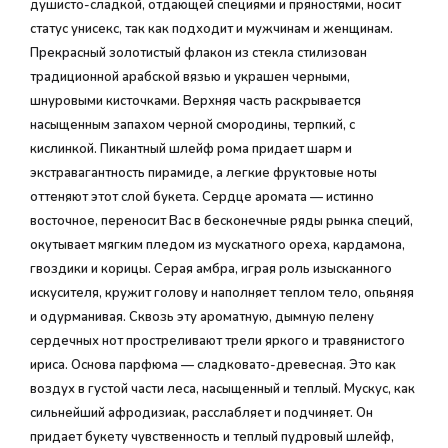
душисто-сладкой, отдающей специями и пряностями, носит
статус унисекс, так как подходит и мужчинам и женщинам.
Прекрасный золотистый флакон из стекла стилизован
традиционной арабской вязью и украшен черными,
шнуровыми кисточками. Верхняя часть раскрывается
насыщенным запахом черной смородины, терпкий, с
кислинкой. Пикантный шлейф рома придает шарм и
экстравагантность пирамиде, а легкие фруктовые ноты
оттеняют этот слой букета. Сердце аромата — истинно
восточное, переносит Вас в бесконечные ряды рынка специй,
окутывает мягким пледом из мускатного ореха, кардамона,
гвоздики и корицы. Серая амбра, играя роль изысканного
искусителя, кружит голову и наполняет теплом тело, опьяняя
и одурманивая. Сквозь эту ароматную, дымную пелену
сердечных нот простреливают трели яркого и травянистого
ириса. Основа парфюма — сладковато-древесная. Это как
воздух в густой части леса, насыщенный и теплый. Мускус, как
сильнейший афродизиак, расслабляет и подчиняет. Он
придает букету чувственность и теплый пудровый шлейф,