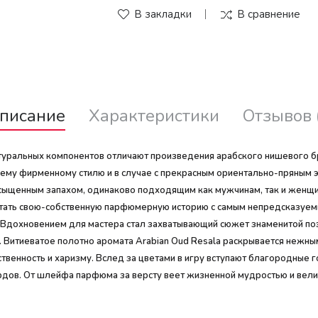
В закладки
В сравнение
писание
Характеристики
Отзывов 
уральных компонентов отличают произведения арабского нишевого бр
оему фирменному стилю и в случае с прекрасным ориентально-пряным э
асыщенным запахом, одинаково подходящим как мужчинам, так и женщ
тать свою-собственную парфюмерную историю с самым непредсказуем
. Вдохновением для мастера стал захватывающий сюжет знаменитой п
. Витиеватое полотно аромата Arabian Oud Resala раскрывается нежн
твенность и харизму. Вслед за цветами в игру вступают благородные 
дов. От шлейфа парфюма за версту веет жизненной мудростью и велич