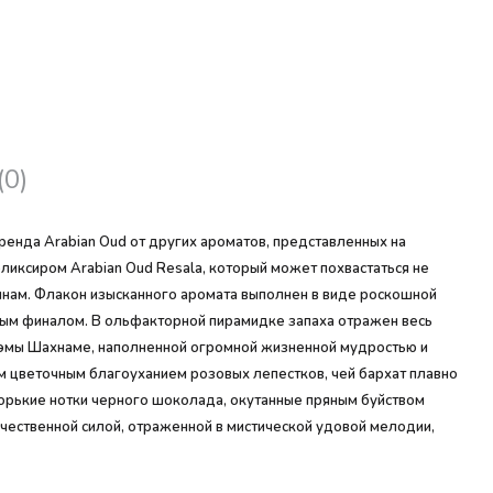
(0)
енда Arabian Oud от других ароматов, представленных на
ликсиром Arabian Oud Resala, который может похвастаться не
инам. Флакон изысканного аромата выполнен в виде роскошной
ым финалом. В ольфакторной пирамидке запаха отражен весь
оэмы Шахнаме, наполненной огромной жизненной мудростью и
ым цветочным благоуханием розовых лепестков, чей бархат плавно
горькие нотки черного шоколада, окутанные пряным буйством
ественной силой, отраженной в мистической удовой мелодии,