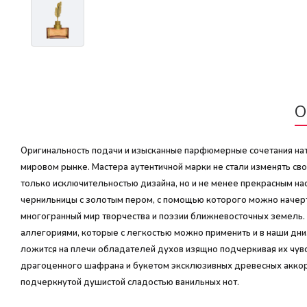
О
Оригинальность подачи и изысканные парфюмерные сочетания нат
мировом рынке. Мастера аутентичной марки не стали изменять св
только исключительностью дизайна, но и не менее прекрасным н
чернильницы с золотым пером, с помощью которого можно начер
многогранный мир творчества и поэзии ближневосточных земель
аллегориями, которые с легкостью можно применить и в наши дни
ложится на плечи обладателей духов изящно подчеркивая их чувс
драгоценного шафрана и букетом эксклюзивных древесных аккор
подчеркнутой душистой сладостью ванильных нот.