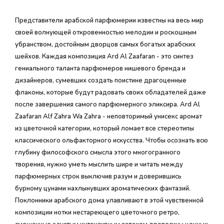
Представители арабской парфюмерии известны на весь мир
своей волнующей откровенностью мелодии и роскошным
убранством, достойным дворцов самых богатых арабских
шейхов. Каждая композиция Ard Al Zaafaran - это синтез
гениального таланта парфюмеров нишевого бренда и
дизайнеров, сумевших создать поистине драгоценные
флаконы, которые будут радовать своих обладателей даже
после завершения самого парфюмерного эликсира. Ard Al
Zaafaran Alf Zahra Wa Zahra - неповторимый унисекс аромат
из цветочной категории, который ломает все стереотипы
классического ольфакторного искусства. Чтобы осознать всю
глубину философского смысла этого многогранного
творения, нужно уметь мыслить шире и читать между
парфюмерных строк выключив разум и доверившись
бурному цунами нахлынувших ароматических фантазий.
Поклонники арабского дома улавливают в этой чувственной
композиции нотки нестареющего цветочного ретро,