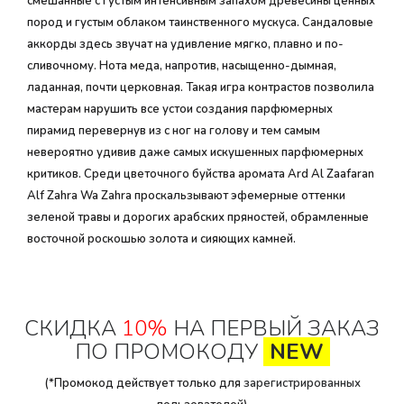
смешанные с густым интенсивным запахом древесины ценных
пород и густым облаком таинственного мускуса. Сандаловые
аккорды здесь звучат на удивление мягко, плавно и по-
сливочному. Нота меда, напротив, насыщенно-дымная,
ладанная, почти церковная. Такая игра контрастов позволила
мастерам нарушить все устои создания парфюмерных
пирамид перевернув из с ног на голову и тем самым
невероятно удивив даже самых искушенных парфюмерных
критиков. Среди цветочного буйства аромата Ard Al Zaafaran
Alf Zahra Wa Zahra проскальзывают эфемерные оттенки
зеленой травы и дорогих арабских пряностей, обрамленные
восточной роскошью золота и сияющих камней.
СКИДКА
10%
НА ПЕРВЫЙ ЗАКАЗ
ПО ПРОМОКОДУ
NEW
(*Промокод действует только для
зарегистрированных