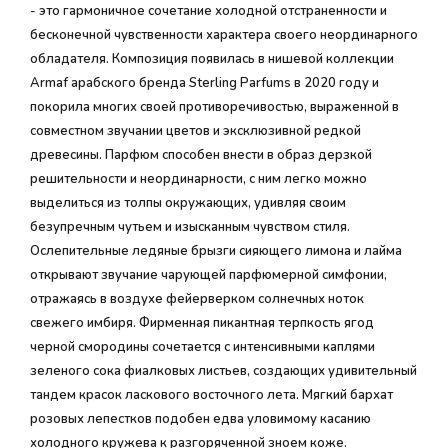
- это гармоничное сочетание холодной отстраненности и
бесконечной чувственности характера своего неординарного
обладателя. Композиция появилась в нишевой коллекции
Armaf арабского бренда Sterling Parfums в 2020 году и
покорила многих своей противоречивостью, выраженной в
совместном звучании цветов и эксклюзивной редкой
древесины. Парфюм способен внести в образ дерзкой
решительности и неординарности, с ним легко можно
выделиться из толпы окружающих, удивляя своим
безупречным чутьем и изысканным чувством стиля.
Ослепительные ледяные брызги сияющего лимона и лайма
открывают звучание чарующей парфюмерной симфонии,
отражаясь в воздухе фейерверком солнечных ноток
свежего имбиря. Фирменная пикантная терпкость ягод
черной смородины сочетается с интенсивными каплями
зеленого сока фиалковых листьев, создающих удивительный
тандем красок ласкового восточного лета. Мягкий бархат
розовых лепестков подобен едва уловимому касанию
холодного кружева к разгоряченной зноем коже.