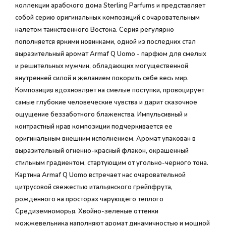
коллекции арабского дома Sterling Parfums и представляет
собой серию оригинальных композиций с очаровательным
налетом таинственного Востока. Серия регулярно
пополняется яркими новинками, одной из последних стал
выразительный аромат Armaf Q Uomo - парфюм для смелых
и решительных мужчин, обладающих могущественной
внутренней силой и желанием покорить себе весь мир.
Композиция вдохновляет на смелые поступки, провоцирует
самые глубокие человеческие чувства и дарит сказочное
ощущение беззаботного блаженства. Импульсивный и
контрастный нрав композиции подчеркивается ее
оригинальным внешним исполнением. Аромат упакован в
выразительный огненно-красный флакон, окрашенный
стильным градиентом, стартующим от угольно-черного тона.
Картина Armaf Q Uomo встречает нас очаровательной
цитрусовой свежестью итальянского грейпфрута,
рожденного на просторах чарующего теплого
Средиземноморья. Хвойно-зеленые оттенки
можжевельника наполняют аромат динамичностью и мощной