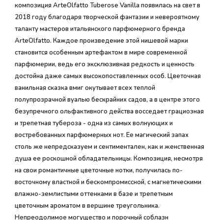
композиция ArteOlfatto Tuberose Vanilla появилась на свет в
2018 году благодаря творческой фантазии и невероятному
таланту мастеров итальянского парфюмерного бренда
ArteOlfatto. Каждое произведение этой нишевой марки
становится особенным артефактом в мире современной
парфюмерии, ведь его эксклюзивная редкость и ценность
достойна даже самых высокопоставленных особ. Цветочная
ванильная сказка вмиг окутывает всех теплой
полупрозрачной вуалью бескрайних садов, а в центре этого
безупречного ольфактивного действа восседает грациозная
и трепетная тубероза - одна из самых волнующих и
востребованных парфюмерных нот. Ее магический запах
столь же непредсказуем и сентиментален, как и женственная
душа ее роскошной обладательницы. Композиция, несмотря
на свои романтичные цветочные нотки, получилась по-
восточному властной и бескомпромиссной, с магнетическими
влажно-землистыми оттенками в базе и трепетным
цветочным ароматом в вершине треугольника.
Непреодолимое могущество и порочный соблазн