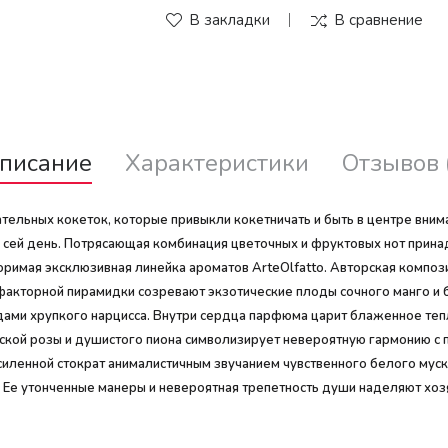
В закладки
В сравнение
писание
Характеристики
Отзывов 
ательных кокеток, которые привыкли кокетничать и быть в центре вни
 по сей день. Потрясающая комбинация цветочных и фруктовых нот при
торимая эксклюзивная линейка ароматов ArteOlfatto. Авторская компо
факторной пирамидки созревают экзотические плоды сочного манго и 
ми хрупкого нарцисса. Внутри сердца парфюма царит блаженное тепло
ской розы и душистого пиона символизирует невероятную гармонию с 
усиленной стократ анималистичным звучанием чувственного белого му
за. Ее утонченные манеры и невероятная трепетность души наделяют х