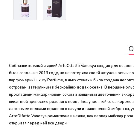
О
Соблазнительный и яркий ArteOlfatto Vanesya создан для очаров
была создана в 2013 году, но не потеряла своей актуальности и
парфюмерии Luxury Perfume, в чьих стенах и была создана непов
островам, затерянным в бескрайних водах океана. В вершине оль
прохладным мандариновым соком и изящными цветочными аккорда
пикантной пряностью розового перца. Безупречный союз королев
ласковыми волнами страстного пачули и таинственной амбретты, 
ArteOlfatto Vanesya романтична и нежна, как первая майская ро
открывая перед ней все двери.