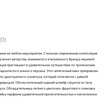
(0)
мания на любом мероприятии. Стильная современная композиция
надлежит авторству знаменитого итальянского бренда нишевой
зиция приглашает в удивительное путешествие по тропическим
бархатистого южного персика. Этот аппетитный микс приправлен
 драгоценного османтуса, который сплетается с дивной
природой. Обольстительный жаркий шлейф струится по телу
скуса. Обладательница летнего цветочно-фруктового эликсира
озяйку парфюма удивительной притягательностью и магнетизмом