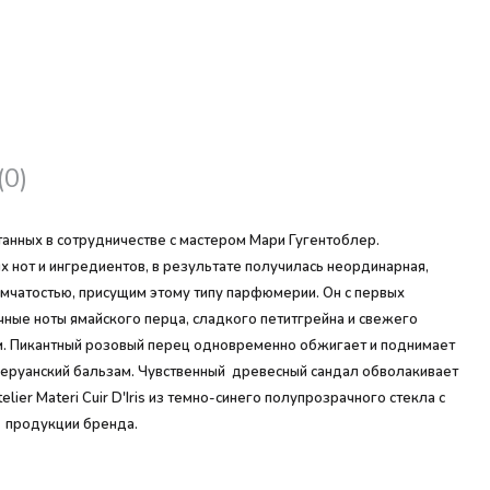
(0)
анных в сотрудничестве с мастером Мари Гугентоблер.
нот и ингредиентов, в результате получилась неординарная,
ымчатостью, присущим этому типу парфюмерии. Он с первых
ные ноты ямайского перца, сладкого петитгрейна и свежего
м. Пикантный розовый перец одновременно обжигает и поднимает
еруанский бальзам. Чувственный древесный сандал обволакивает
er Materi Cuir D'Iris из темно-синего полупрозрачного стекла с
й продукции бренда.