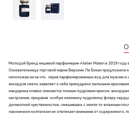
О
Молодой бренд нишевой парфюмерии Atelier Materi в 2019 году 
Основательница торговой марки Вероник Ле Бихан предложила ис
непохожая ни на что, серия парфюмированных вод для мужчин и ж
аккордов смело заявляет о себе припудрено пыльными ирисовыми
мандарина плавно сменяются томным пудровым ирисом, аккордам
настроение, придавая особую изюминку пудровому флеру сердца
деликатной чувственностью, смешиваясь с земли то-влажным после
лаконичном колпачком не отвлекает внимания от содержимого, п