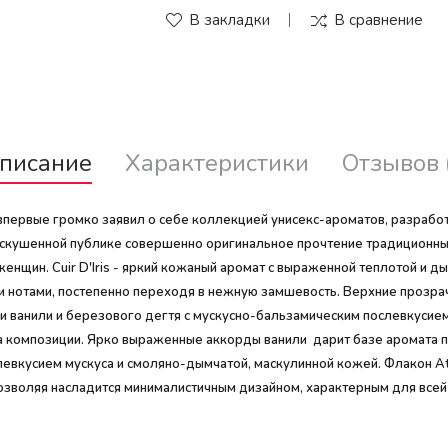
В закладки
В сравнение
писание
Характеристики
Отзывов 
впервые громко заявил о себе коллекцией унисекс-ароматов, разработ
кушенной публике совершенно оригинальное прочтение традиционных 
енщин. Cuir D'Iris - яркий кожаный аромат с выраженной теплотой и д
 нотами, постепенно переходя в нежную замшевость. Верхние прозрач
и ванили и березового дегтя с мускусно-бальзамическим послевкусие
 композиции. Ярко выраженные аккорды ванили дарит базе аромата п
вкусием мускуса и смоляно-дымчатой, маскулинной кожей. Флакон Ateli
озволяя насладится минималистичным дизайном, характерным для все