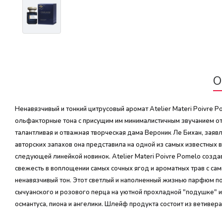
О
Ненавязчивый и тонкий цитрусовый аромат Atelier Materi Poivr
ольфакторные тона с присущим им минималистичным звучанием от
талантливая и отважная творческая дама Вероник Ле Бихан, заяв
авторских запахов она представила на одной из самых известных 
следующей линейкой новинок. Atelier Materi Poivre Pomelo созд
свежесть в воплощении самых сочных ягод и ароматных трав с с
ненавязчивый тон. Этот светлый и наполненный жизнью парфюм п
сычуанского и розового перца на уютной прохладной "подушке" и
османтуса, пиона и ангелики. Шлейф продукта состоит из ветивер