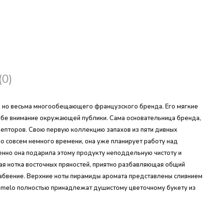
(0)
о, но весьма многообещающего французского бренда. Его мягкие
ебе внимание окружающей публики. Сама основательница бренда,
ецепторов. Свою первую коллекцию запахов из пяти дивных
ло совсем немного времени, она уже планирует работу над
енно она подарила этому продукту неподдельную чистоту и
ая нотка восточных пряностей, приятно разбавляющая общий
забвение. Верхние ноты пирамиды аромата представлены слиянием
 Pomelo полностью принадлежат душистому цветочному букету из