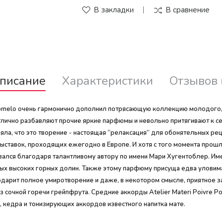
В закладки
В сравнение
писание
Характеристики
Отзывов 
e Pomelo очень гармонично дополнил потрясающую коллекцию молодог
лично разбавляют прочие яркие парфюмы и невольно притягивают к с
ляла, что это творение - настоящая “релаксация” для обонятельных р
выставок, проходящих ежегодно в Европе. И хотя с того момента прош
авался благодаря талантливому автору по имени Мари Хугентоблер. Им
амых высоких горных долин. Также этому парфюму присуща едва уловим
одарит полное умиротворение и даже, в некотором смысле, приятное 
з сочной горечи грейпфрута. Средние аккорды Atelier Materi Poivre
а, кедра и тонизирующих аккордов известного напитка мате.