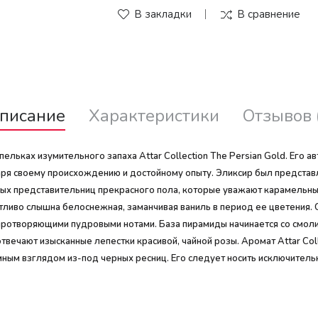
В закладки
В сравнение
писание
Характеристики
Отзывов 
ельках изумительного запаха Attar Collection The Persian Gold. Его а
аря своему происхождению и достойному опыту. Эликсир был представл
ных представительниц прекрасного пола, которые уважают карамельн
етливо слышна белоснежная, заманчивая ваниль в период ее цветения.
иротворяющими пудровыми нотами. База пирамиды начинается со смоли
ечают изысканные лепестки красивой, чайной розы. Аромат Attar Coll
ным взглядом из-под черных ресниц. Его следует носить исключительн