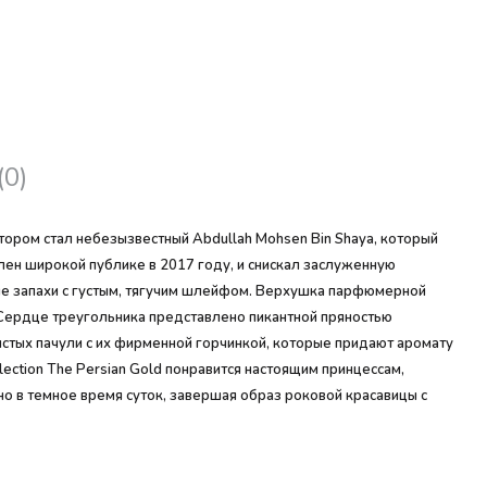
(0)
втором стал небезызвестный Abdullah Mohsen Bin Shaya, который
ен широкой публике в 2017 году, и снискал заслуженную
ые запахи с густым, тягучим шлейфом. Верхушка парфюмерной
 Сердце треугольника представлено пикантной пряностью
стых пачули с их фирменной горчинкой, которые придают аромату
ection The Persian Gold понравится настоящим принцессам,
о в темное время суток, завершая образ роковой красавицы с