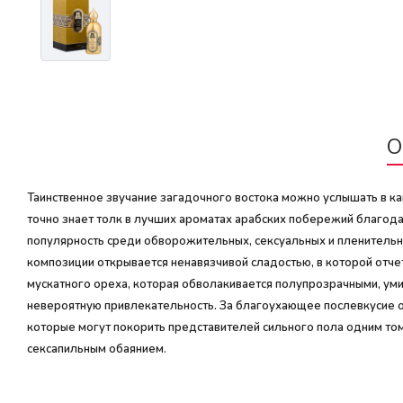
О
Таинственное звучание загадочного востока можно услышать в кап
точно знает толк в лучших ароматах арабских побережий благод
популярность среди обворожительных, сексуальных и пленитель
композиции открывается ненавязчивой сладостью, в которой отч
мускатного ореха, которая обволакивается полупрозрачными, ум
невероятную привлекательность. За благоухающее послевкусие отв
которые могут покорить представителей сильного пола одним том
сексапильным обаянием.