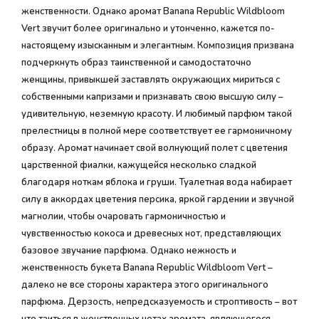
женственности. Однако аромат Banana Republic Wildbloom
Vert звучит более оригинально и утонченно, кажется по-
настоящему изысканным и элегантным. Композиция призвана
подчеркнуть образ таинственной и самодостаточно
женщины, привыкшей заставлять окружающих мириться с
собственными капризами и признавать свою высшую силу –
удивительную, неземную красоту. И любимый парфюм такой
прелестницы в полной мере соответствует ее гармоничному
образу. Аромат начинает свой волнующий полет с цветения
царственной фиалки, кажущейся несколько сладкой
благодаря ноткам яблока и груши. Туалетная вода набирает
силу в аккордах цветения персика, яркой гардении и звучной
магнолии, чтобы очаровать гармоничностью и
чувственностью кокоса и древесных нот, представляющих
базовое звучание парфюма. Однако нежность и
женственность букета Banana Republic Wildbloom Vert –
далеко не все стороны характера этого оригинального
парфюма. Дерзость, непредсказуемость и строптивость – вот