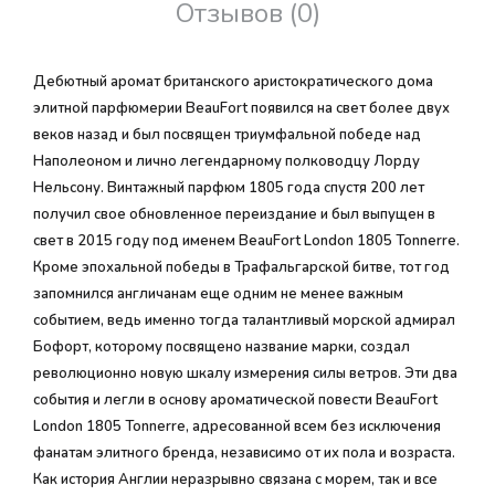
Отзывов (0)
Дебютный аромат британского аристократического дома
элитной парфюмерии BeauFort появился на свет более двух
веков назад и был посвящен триумфальной победе над
Наполеоном и лично легендарному полководцу Лорду
Нельсону. Винтажный парфюм 1805 года спустя 200 лет
получил свое обновленное переиздание и был выпущен в
свет в 2015 году под именем BeauFort London 1805 Tonnerre.
Кроме эпохальной победы в Трафальгарской битве, тот год
запомнился англичанам еще одним не менее важным
событием, ведь именно тогда талантливый морской адмирал
Бофорт, которому посвящено название марки, создал
революционно новую шкалу измерения силы ветров. Эти два
события и легли в основу ароматической повести BeauFort
London 1805 Tonnerre, адресованной всем без исключения
фанатам элитного бренда, независимо от их пола и возраста.
Как история Англии неразрывно связана с морем, так и все