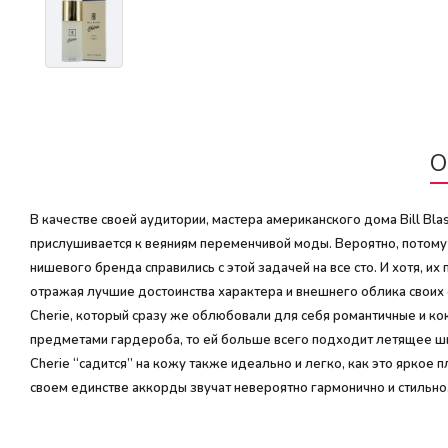
О
В качестве своей аудитории, мастера американского дома Bill Bl
прислушивается к веяниям переменчивой моды. Вероятно, потом
нишевого бренда справились с этой задачей на все сто. И хотя, 
отражая лучшие достоинства характера и внешнего облика своих 
Cherie, который сразу же облюбовали для себя романтичные и к
предметами гардероба, то ей больше всего подходит летящее ши
Cherie “садится” на кожу также идеально и легко, как это ярко
своем единстве аккорды звучат невероятно гармонично и стильно