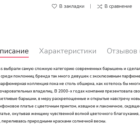
В закладки
В сравнение
писание
Характеристики
Отзывов 
ass выбрали самую сложную категорию современных барышень и сделали 
у среди поклонниц бренда так много девушек с эксклюзивным парфюме
их парфюмерная коллекция пока не столь обширна, как хотелось бы мног
очаровательных владелиц. В 2000-х годах компания презентовала свой
окетливые барышни, в меру раскрепощенные и открытые навстречу но
фоновое платье с цветочным принтом, изящное и лаконичное, сидящее
е платье, окутывая женщину чувственной волной цветочного благоухани
, переливаясь природными красками солнечной весны.