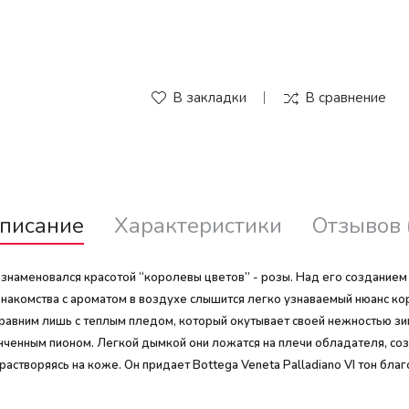
В закладки
В сравнение
писание
Характеристики
Отзывов 
a ознаменовался красотой “королевы цветов” - розы. Над его создан
накомства с ароматом в воздухе слышится легко узнаваемый нюанс ко
сравним лишь с теплым пледом, который окутывает своей нежностью зим
онченным пионом. Легкой дымкой они ложатся на плечи обладателя, со
творяясь на коже. Он придает Bottega Veneta Palladiano VI тон благор