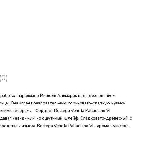
(0)
ием работал парфюмер Мишель Альмарак под вдохновением
рицы. Она играет очаровательную, горьковато-сладкую музыку,
ними вечерами. “Сердце” Bottega Veneta Palladiano VI
здавая невидимый, но ощутимый, шлейф. Сладковато-древесный, с
одства и изыска. Bottega Veneta Palladiano VI - аромат-унисекс.