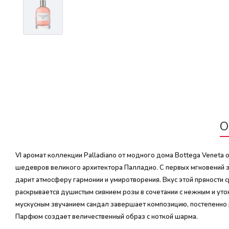
О
VI аромат коллекции Palladiano от модного дома Bottega Venet
шедевров великого архитектора Палладио. С первых мгновений з
дарит атмосферу гармонии и умиротворения. Вкус этой пряности 
раскрывается душистым сиянием розы в сочетании с нежным и ут
мускусным звучанием сандал завершает композицию, постепенно рас
Парфюм создает величественный образ с ноткой шарма.