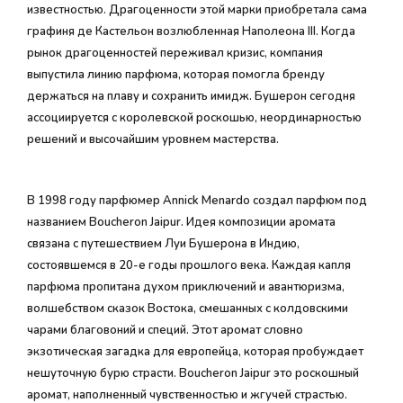
известностью. Драгоценности этой марки приобретала сама
графиня де Кастельон возлюбленная Наполеона III. Когда
рынок драгоценностей переживал кризис, компания
выпустила линию парфюма, которая помогла бренду
держаться на плаву и сохранить имидж. Бушерон сегодня
ассоциируется с королевской роскошью, неординарностью
решений и высочайшим уровнем мастерства.
В 1998 году парфюмер Anniсk Menardo создал парфюм под
названием Boucheron Jaipur. Идея композиции аромата
связана с путешествием Луи Бушерона в Индию,
состоявшемся в 20-е годы прошлого века. Каждая капля
парфюма пропитана духом приключений и авантюризма,
волшебством сказок Востока, смешанных с колдовскими
чарами благовоний и специй. Этот аромат словно
экзотическая загадка для европейца, которая пробуждает
нешуточную бурю страсти. Boucheron Jaipur это роскошный
аромат, наполненный чувственностью и жгучей страстью.