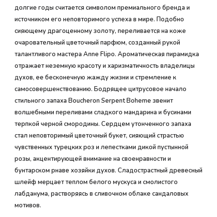
долгие годы считается символом премиального бренда и
источником его неповторимого успеха в мире. Подобно
сияющему драгоценному золоту, переливается на коже
очаровательный цветочный парфюм, созданный рукой
талантливого мастера Anne Flipo. Ароматическая пирамидка
отражает неземную красоту и харизматичность владелицы
духов, ее бесконечную жажду жизни и стремление к
самосовершенствованию. Бодрящее цитрусовое начало
стильного запаха Boucheron Serpent Boheme звенит
волшебными переливами сладкого мандарина и бусинами
терпкой черной смородины. Сердцем утонченного запаха
стал неповторимый цветочный букет, сияющий страстью
чувственных турецких роз и лепестками дикой пустынной
розы, акцентирующей внимание на своенравности и
бунтарском рнаве хозяйки духов. Сладострастный древесный
шлейф мерцает теплом белого мускуса и смолистого
лабданума, растворяясь в сливочном облаке сандаловых
мотивов.