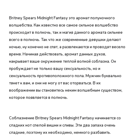
Britney Spears Midnight Fantasy это аромат полуночного
волшебства. Как известно все самое сильное волшебство
происходит в полночь, так и магия данного аромата сильнее
всего в полночь. Так что же современные девушки делают
ночью, ну конечно не спят, а развлекаются и проводят весело
время. Начиная действовать, аромат данных духов,
накрывает ваше окружение теплой волной соблазна. Он
пробуждает не только вашу сексуальность, но и
сексуальность противоположного пола. Мужчин буквально
тянет к вам, и они не могу от вас оторваться. В их
воображении вы становитесь неким волшебным существом,
которое появляется в полночь.
Соблазнение Britney Spears Midnight Fantasy начинается со
сладких нот спелой вишни и сливы. Эти два запаха очень
сладкие, поэтому их необходимо, немного разбавить.