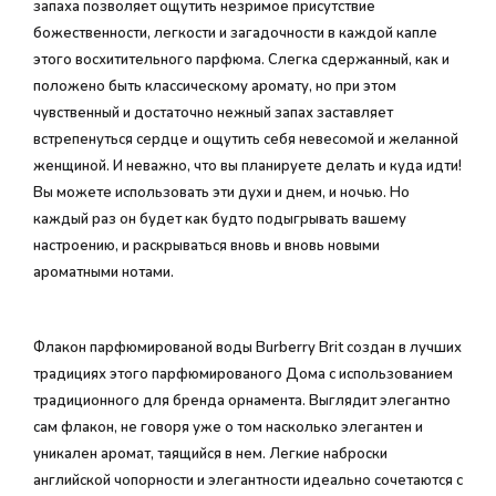
запаха позволяет ощутить незримое присутствие
божественности, легкости и загадочности в каждой капле
этого восхитительного парфюма. Слегка сдержанный, как и
положено быть классическому аромату, но при этом
чувственный и достаточно нежный запах заставляет
встрепенуться сердце и ощутить себя невесомой и желанной
женщиной. И неважно, что вы планируете делать и куда идти!
Вы можете использовать эти духи и днем, и ночью. Но
каждый раз он будет как будто подыгрывать вашему
настроению, и раскрываться вновь и вновь новыми
ароматными нотами.
Флакон парфюмированой воды Burberry Brit создан в лучших
традициях этого парфюмированого Дома с использованием
традиционного для бренда орнамента. Выглядит элегантно
сам флакон, не говоря уже о том насколько элегантен и
уникален аромат, таящийся в нем. Легкие наброски
английской чопорности и элегантности идеально сочетаются с