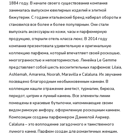
1884 году. В начале своего существования компания
занималась выпуском ювелирных изделий и элитной
бижутерии. С годами итальянский бренд набирал обороты и
становился все более и более популярным. Они стали
выпускать аксессуары из кожи, часы и парфюмерную
продукцию, открыли отель класса люкс. В 2014 году
компания презентовала удивительную и оригинальную
коллекцию парфюма, который впечатляет своей роскошью,
многогранностью и неповторимостью. Линейка Le Gemme
представляет собой шесть восхитительных парфюмов: Lilaia,
Ashlemah, Amarena, Noorah, Maravilla и Calaluna. Их звучание
посвящено благородным необыкновенным камням. В
коллекции нашли отражение аметист, турмалин, бирюза,
перидот, цитрин и лунный камень. Все элементы линии
помещены в красивые бутылочки, напоминающие своим
видом римскую амфору, оформленную роскошным камнем.
Композиции созданы парфюмером Даниелой Анриер.
Calaluna – это воплощение загадочного и таинственного
лунного камня. Парфюм создан для романтичных женщин,