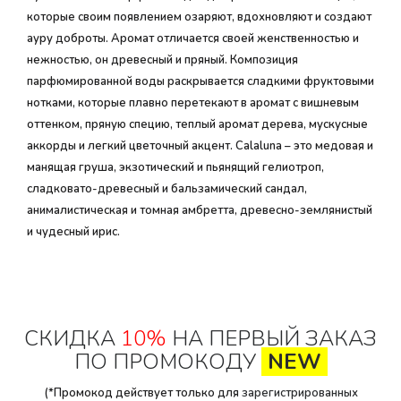
которые своим появлением озаряют, вдохновляют и создают
ауру доброты. Аромат отличается своей женственностью и
нежностью, он древесный и пряный. Композиция
парфюмированной воды раскрывается сладкими фруктовыми
нотками, которые плавно перетекают в аромат с вишневым
оттенком, пряную специю, теплый аромат дерева, мускусные
аккорды и легкий цветочный акцент. Calaluna – это медовая и
манящая груша, экзотический и пьянящий гелиотроп,
сладковато-древесный и бальзамический сандал,
анималистическая и томная амбретта, древесно-землянистый
и чудесный ирис.
СКИДКА
10%
НА ПЕРВЫЙ ЗАКАЗ
ПО ПРОМОКОДУ
NEW
(*Промокод действует только для
зарегистрированных