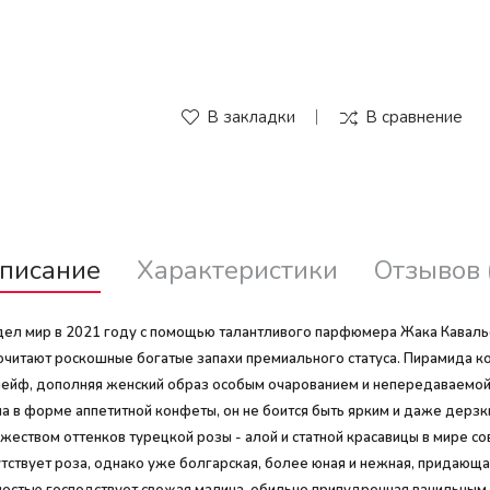
В закладки
В сравнение
писание
Характеристики
Отзывов 
видел мир в 2021 году с помощью талантливого парфюмера Жака Кава
читают роскошные богатые запахи премиального статуса. Пирамида ко
йф, дополняя женский образ особым очарованием и непередаваемой гл
а в форме аппетитной конфеты, он не боится быть ярким и даже дерз
ожеством оттенков турецкой розы - алой и статной красавицы в мире 
тствует роза, однако уже болгарская, более юная и нежная, придающ