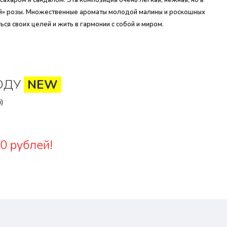
сахаром и сандалом. Эта композиция очень легкая, нежная, но в
ой» розы. Множественные ароматы молодой малины и роскошных
 своих целей и жить в гармонии с собой и миром.
ОДУ
NEW
)
0 рублей!