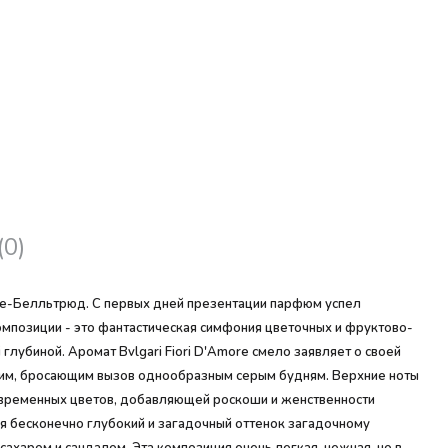
(0)
лье-Белльтрюд. С первых дней презентации парфюм успел
мпозиции - это фантастическая симфония цветочных и фруктово-
убиной. Аромат Bvlgari Fiori D'Amore смело заявляет о своей
ким, бросающим вызов однообразным серым будням. Верхние ноты
современных цветов, добавляющей роскоши и женственности
ая бесконечно глубокий и загадочный оттенок загадочному