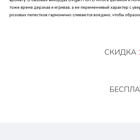
аромату. В базовых аккордах Bvlgari Fiori D'Amore целиком и по
тоже время дерзкая и игривая, а ее переменчивый характер с 
розовых лепестков гармонично сливаются воедино, чтобы образо
СКИДКА
БЕСПЛА