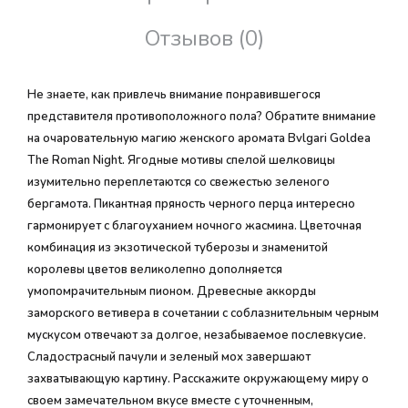
Отзывов (0)
Не знаете, как привлечь внимание понравившегося
представителя противоположного пола? Обратите внимание
на очаровательную магию женского аромата Bvlgari Goldea
The Roman Night. Ягодные мотивы спелой шелковицы
изумительно переплетаются со свежестью зеленого
бергамота. Пикантная пряность черного перца интересно
гармонирует с благоуханием ночного жасмина. Цветочная
комбинация из экзотической туберозы и знаменитой
королевы цветов великолепно дополняется
умопомрачительным пионом. Древесные аккорды
заморского ветивера в сочетании с соблазнительным черным
мускусом отвечают за долгое, незабываемое послевкусие.
Сладострасный пачули и зеленый мох завершают
захватывающую картину. Расскажите окружающему миру о
своем замечательном вкусе вместе с уточненным,