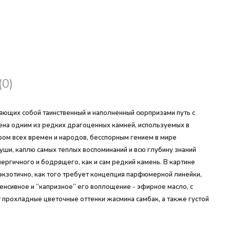
(0)
яющих собой таинственный и наполненный сюрпризами путь с
лена одним из редких драгоценных камней, используемых в
ом всех времен и народов, бесспорным гением в мире
души, каплю самых теплых воспоминаний и всю глубину знаний
ергичного и бодрящего, как и сам редкий камень. В картине
 экзотично, как того требует концепция парфюмерной линейки,
нсивное и “капризное” его воплощение - эфирное масло, с
прохладные цветочные оттенки жасмина самбак, а также густой