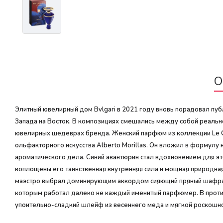
О
Элитный ювелирный дом Bvlgari в 2021 году вновь порадовал пуб
Запада на Восток. В композициях смешались между собой реально
ювелирных шедеврах бренда. Женский парфюм из коллекции Le Ge
ольфакторного искусства Alberto Morillas. Он вложил в формулу н
ароматического дела. Синий авантюрин стал вдохновением для эт
воплощены его таинственная внутренняя сила и мощная природная
маэстро выбрал доминирующим аккордом сияющий пряный шафран. 
которым работал далеко не каждый именитый парфюмер. В против
упоительно-сладкий шлейф из весеннего меда и мягкой роскошн