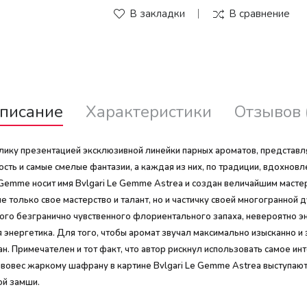
В закладки
В сравнение
писание
Характеристики
Отзывов 
лику презентацией эксклюзивной линейки парных ароматов, представл
сть и самые смелые фантазии, а каждая из них, по традиции, вдохнов
mme носит имя Bvlgari Le Gemme Astrea и создан величайшим мастер
е только свое мастерство и талант, но и частичку своей многогранной 
ого безгранично чувственного флориентального запаха, невероятно эн
 энергетика. Для того, чтобы аромат звучал максимально изысканно и
Примечателен и тот факт, что автор рискнул использовать самое инте
овес жаркому шафрану в картине Bvlgari Le Gemme Astrea выступают 
ой замши.