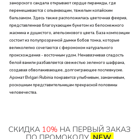
заморского сандала открывают сердце пирамиды, где
перемешиваются с опьяняющим, тяжелым копайским
бальзамом. Здесь также расположилась цветочная феерия,
представленная благоухающим букетом из белоснежного
жасмина и душистого, апельсинового цвета. База композиции
состоит из полупрозрачной дымки бобов тонка, которые
великолепно сочетаются с феромоном натурального
происхождения - восточным удом. Ненавязчивая сладость
белой ванили разбавляется свежестью зеленого шафрана,
создавая обволакивающее, долгоиграющее послевкусие.
Аромат Bvlgari Rubinia понравится улыбчивым, заманчивым,
роскошным представительницам прекрасной половины
человечества.
СКИДКА
10%
НА ПЕРВЫЙ ЗАКАЗ
ПО ПРОМОКОДУ
NEW