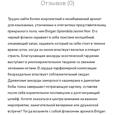
Отзывов (0)
Трудно найти более искрометный и незабываемый аромат
для изысканных, утонченных и элегантных представительниц
прекрасного пола, чем Bvlgari Splendida Jasmin Noir. Его
черный флакон скрывает в себе поистине волшебный,
опьяняющий запах, надевать который на себя стоит в темное
время суток, когда за окном властвует веселье и плещет
страсть. Благоухающие аккорды экзотической гардении
выступают в умопомрачительном тандеме со свежими
зелеными нотами. В сердце парфюмерной композиции
безраздельно властвует соблазнительный сандал.
Древесные аккорды заморского кашмерана и дымчатые
бобы тонка завершают потрясающую картину, оставляя
после себя изумительное послевкусие и долгоиграющий
шлейф. Хотите оказаться в центре внимание на важном
мероприятии, зажигательной вечеринке или дружеской
встрече? Тогда возьмите с собой флакончик аромата Bvlgari